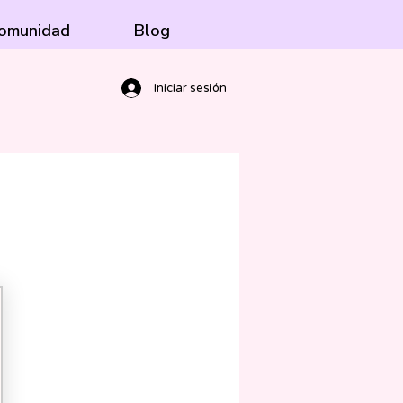
omunidad
Blog
Iniciar sesión
00$