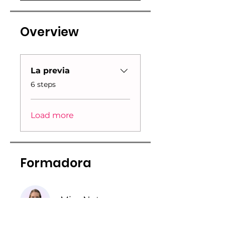
Overview
La previa
.
6 steps
Load more
Formadora
Miss Nat